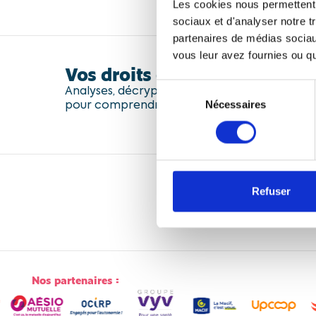
Les cookies nous permettent d
sociaux et d'analyser notre t
partenaires de médias sociaux
vous leur avez fournies ou qu'
Vos droits et l'actualité social
Sélection
Analyses, décryptages et conseils : chaque mo
pour comprendre vos droits et les enjeux so
Nécessaires
du
consentement
Refuser
Nos partenaires :