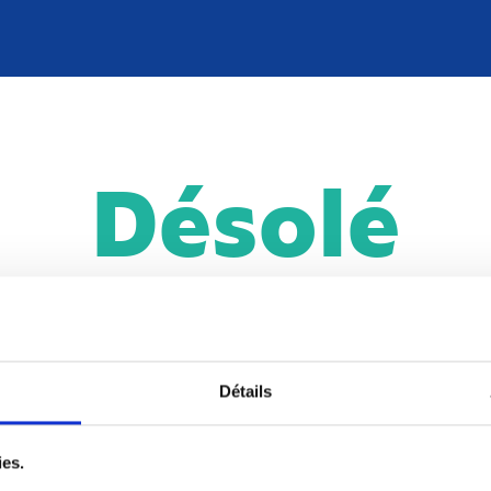
Désolé
contenu est réservé aux adhére
Détails
SE CONNECTER
ADHÉRER
ies.