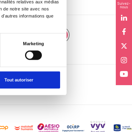
nnalités relatives aux médias
Suivez-
nous
on de notre site avec nos
 d'autres informations que
JE M'ABONNE
Marketing
 communications de la CFTC
Tout autoriser