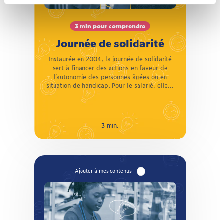
l’autonomie des personnes âgées ou en
situation de handicap. Pour le salarié, elle se
traduit en principe par une journée de travail
3 min pour comprendre
supplémentaire non rémunérée. Quel jour a-
Journée de solidarité
t-elle lieu ? Est-elle obligatoire pour tous les
salariés ? Comment doit-elle être mise en
Instaurée en 2004, la journée de solidarité
place dans les entreprises ? La CFTC vous
sert à financer des actions en faveur de
aide à comprendre !
l’autonomie des personnes âgées ou en
situation de handicap. Pour le salarié, elle...
3 min.
3 min.
Nos réponses à vos questions