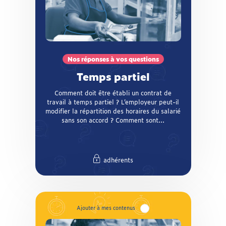
Temps partiel
Comment doit être établi un contrat de
travail à temps partiel ? L’employeur peut-il
modifier la répartition des horaires du salarié
sans son accord ? Comment sont décomptés
les jours de congés payés du salarié à temps
Nos réponses à vos questions
partiel ? La CFTC répond à vos questions !
Temps partiel
Comment doit être établi un contrat de
travail à temps partiel ? L’employeur peut-il
modifier la répartition des horaires du salarié
sans son accord ? Comment sont...
adhérents
adhérents