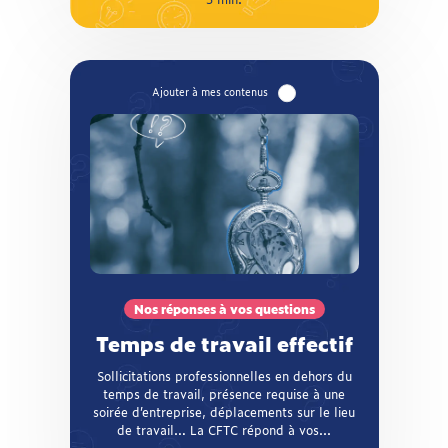
Nos réponses à vos questions
Temps de travail effectif
Sollicitations professionnelles en dehors du
temps de travail, présence requise à une
soirée d’entreprise, déplacements sur le lieu
de travail… La CFTC répond à vos questions
autour du temps de travail effectif et vous
Nos réponses à vos questions
aide à y voir plus clair sur vos droits !
Temps de travail effectif
Sollicitations professionnelles en dehors du
temps de travail, présence requise à une
soirée d’entreprise, déplacements sur le lieu
de travail… La CFTC répond à vos...