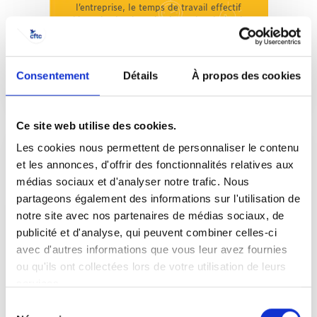
l’entreprise, le temps de travail effectif
détermine la rémunération et les droits du
salarié. Le temps de trajet...
Consentement
Détails
À propos des cookies
3 min.
3 min.
Ce site web utilise des cookies.
Les cookies nous permettent de personnaliser le contenu
et les annonces, d'offrir des fonctionnalités relatives aux
médias sociaux et d'analyser notre trafic. Nous
partageons également des informations sur l'utilisation de
Nos réponses à vos questions
notre site avec nos partenaires de médias sociaux, de
Journée de solidarité
publicité et d'analyse, qui peuvent combiner celles-ci
avec d'autres informations que vous leur avez fournies
La journée de solidarité peut-elle être
ou qu'ils ont collectées lors de votre utilisation de leurs
fractionnée ? Un salarié qui change
d’employeur en cours d’année doit-il
services.
effectuer une deuxième journée de solidarité
Sélection
? Que se passe-t-il en cas d’absence du
Nos réponses à vos questions