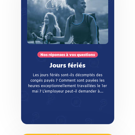
Nos réponses à vos questions
Jours fériés
Les jours fériés sont-ils décomptés des
congés payés ? Comment sont payées les
heures exceptionnellement travaillées le 1er
mai ? L’employeur peut-il demander à ses
salariés de récupérer les heures perdues à
Nos réponses à vos questions
cause d’un jour férié chômé ou d’un jour de
Jours fériés
pont ? La CFTC répond à vos questions !
Les jours fériés sont-ils décomptés des
congés payés ? Comment sont payées les
heures exceptionnellement travaillées le 1er
mai ? L’employeur peut-il demander à...