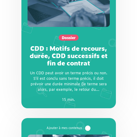
CDD : Motifs de recours,
durée, CDD successifs et
fin de contrat
Un CDD peut avoir un terme précis ou non.
S'il est conclu sans terme précis, il doit
Dossier
prévoir une durée minimale (le terme sera
alors, par exemple, le retour du salarié
CDD : Motifs de recours,
remplacé). Seul le CDD à terme précis est
durée, CDD successifs et
renouvelable sous conditions. Dans certains
fin de contrat
cas, un délai de carence doit obligatoirement
être respecté entre deux CDD successifs. On
Un CDD peut avoir un terme précis ou non.
vous explique tout !
S'il est conclu sans terme précis, il doit
prévoir une durée minimale (le terme sera
alors, par exemple, le retour du...
15 min.
15 min.