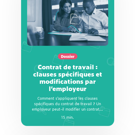
Dossier
Contrat de travail :
clauses spécifiques et
modifications par
l’employeur
Comment s’appliquent les clauses
Dossier
spécifiques du contrat de travail ? Un
Contrat de travail :
employeur peut-il modifier un contrat de
travail en cours d’exécution sans l’accord du
clauses spécifiques et
salarié ? Nous décryptons pour vous ce que
modifications par
prévoit la loi ! Mis à jour en juin 2023
l’employeur
Comment s’appliquent les clauses
spécifiques du contrat de travail ? Un
employeur peut-il modifier un contrat...
15 min.
15 min.