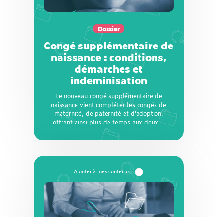
indeminisation
Le nouveau congé supplémentaire de
Dossier
naissance vient compléter les congés de
Congé supplémentaire de
maternité, de paternité et d'adoption,
offrant ainsi plus de temps aux deux parents
naissance : conditions,
après la naissance ou l'accueil de leur enfant.
démarches et
Sous quelles conditions peut-on en bénéficier
indeminisation
? Quelles démarches effectuer ? Comment ce
congé est-il indemnisé ? Voici un récapitulatif
Le nouveau congé supplémentaire de
complet des modalités déjà fixées.
naissance vient compléter les congés de
maternité, de paternité et d'adoption,
offrant ainsi plus de temps aux deux...
Dossier