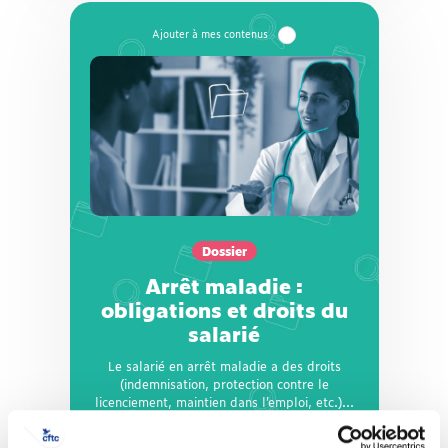
Dossier
Arrêt maladie :
obligations et droits du
salarié
Le salarié en arrêt maladie a des droits
(indemnisation, protection contre le
Dossier
licenciement, maintien dans l’emploi, etc.)...
à condition de respecter un certain nombre
Arrêt maladie :
d’obligations tout au long de son arrêt de
obligations et droits du
travail.
salarié
Le salarié en arrêt maladie a des droits
(indemnisation, protection contre le
licenciement, maintien dans l’emploi, etc.)...
à condition de respecter un certain...