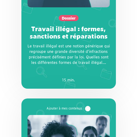
Le travail illégal est une notion générique qui
regroupe une grande diversité d’infractions
précisément définies par la loi. Quelles sont
Dossier
les différentes formes de travail illégal et
les sanctions prévues à l’encontre de leurs
Travail illégal : formes,
auteurs ? Les salariés qui subissent ces
sanctions et réparations
situations peuvent-ils obtenir réparation ? La
CFTC fait le point pour vous sur les
Le travail illégal est une notion générique qui
interdictions en matière d’emploi et les droits
regroupe une grande diversité d’infractions
des victimes.
précisément définies par la loi. Quelles sont
les différentes formes de travail illégal...
15 min.
15 min.
Dossier