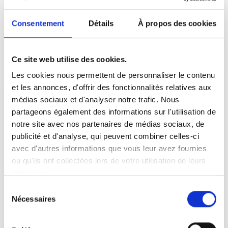
15 min.
15 min.
Consentement
Détails
À propos des cookies
Ce site web utilise des cookies.
Les cookies nous permettent de personnaliser le contenu
Dossier
et les annonces, d'offrir des fonctionnalités relatives aux
médias sociaux et d'analyser notre trafic. Nous
Violences sexistes et
partageons également des informations sur l'utilisation de
sexuelles au travail
notre site avec nos partenaires de médias sociaux, de
(VSST) : obligations de
publicité et d'analyse, qui peuvent combiner celles-ci
l’employeur et recours du
avec d'autres informations que vous leur avez fournies
salarié
Dans le cadre de son obligation de sécurité,
Dossier
ou qu'ils ont collectées lors de votre utilisation de leurs
l’employeur est tenu de prévenir toutes les
services.
Violences sexistes et
formes de violences sexistes et sexuelles au
travail (VSST), de faciliter le signalement des
sexuelles au travail
Sélection
faits et de garantir la protection des
Nécessaires
(VSST) : obligations de
du
victimes. Quelles mesures concrètes doit-il
l’employeur et recours du
mettre en place ? Quels sont les droits des
consentement
salariés et les recours possibles en cas de
salarié