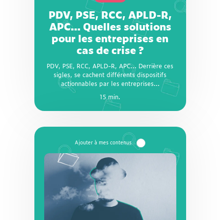
sigles, se cachent différents dispositifs
PDV, PSE, RCC, APLD-R,
actionnables par les entreprises qui
rencontrent des difficultés et doivent réduire
APC… Quelles solutions
leurs effectifs ou restructurer leur activité.
pour les entreprises en
Dans quelles situations peuvent-ils être mis
cas de crise ?
en place ? Comment l’employeur doit-il
procéder ? Quels sont les droits des salariés
PDV, PSE, RCC, APLD-R, APC… Derrière ces
? La CFTC vous présente en détail les
solutions à la disposition des entreprises en
sigles, se cachent différents dispositifs
actionnables par les entreprises...
cas de crise.
15 min.
15 min.
Dossier
Travail illégal : formes,
sanctions et réparations