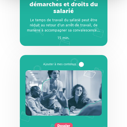
démarches et droits du
possible sans arrêt préalable, pour
salarié
permettre le maintien dans l’emploi du
salarié. Comment le temps partiel pour motif
thérapeutique doit-il être mis en place ?
Le temps de travail du salarié peut être
Quelles sont les démarches à effectuer ?
réduit au retour d’un arrêt de travail, de
Comment le salarié est-il rémunéré ? Toutes
manière à accompagner sa convalescence...
nos réponses dans ce point complet.
15 min.
15 min.
Dossier
PDV, PSE, RCC, APLD-R,
APC… Quelles solutions
pour les entreprises en
cas de crise ?
PDV, PSE, RCC, APLD-R, APC… Derrière ces
Dossier