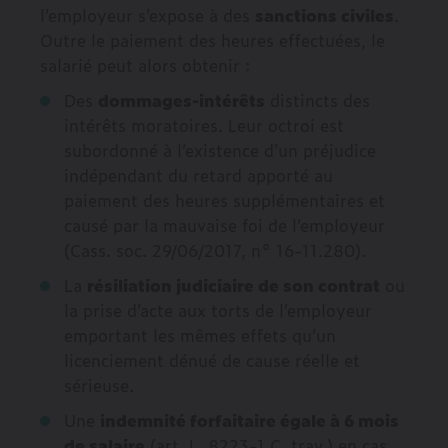
l’employeur s’expose à des
sanctions civiles
.
Outre le paiement des heures effectuées, le
salarié peut alors obtenir :
Des
dommages-intérêts
distincts des
intérêts moratoires. Leur octroi est
subordonné à l’existence d’un préjudice
indépendant du retard apporté au
paiement des heures supplémentaires et
causé par la mauvaise foi de l’employeur
(Cass. soc. 29/06/2017, n° 16-11.280).
La
résiliation judiciaire de son contrat
ou
la prise d’acte aux torts de l’employeur
emportant les mêmes effets qu’un
licenciement dénué de cause réelle et
sérieuse.
Une
indemnité forfaitaire égale à 6 mois
de salaire
(art. L. 8223-1 C. trav.) en cas