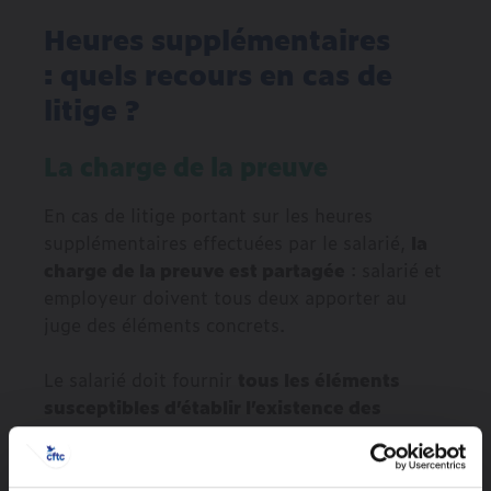
Heures supplémentaires
: quels recours en cas de
litige ?
La charge de la preuve
En cas de litige portant sur les heures
supplémentaires effectuées par le salarié,
la
charge de la preuve est partagée
: salarié et
employeur doivent tous deux apporter au
juge des éléments concrets.
Le salarié doit fournir
tous les éléments
susceptibles d’établir l’existence des
heures supplémentaires travaillées
:
témoignages ou attestations d’autres salariés,
pointages manuels, captures d’écran, copies