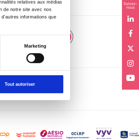
nnalités relatives aux médias
Suivez-
nous
on de notre site avec nos
 d'autres informations que
JE M'ABONNE
Marketing
 communications de la CFTC
Tout autoriser