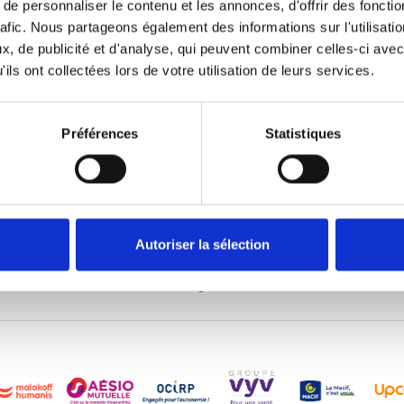
e personnaliser le contenu et les annonces, d'offrir des fonctio
rafic. Nous partageons également des informations sur l'utilisati
, de publicité et d'analyse, qui peuvent combiner celles-ci avec
ils ont collectées lors de votre utilisation de leurs services.
e, enfin clairs !
is, recevez l'essentiel
ciaux et économiques.
Préférences
Statistiques
J'accepte de recevoir les
Désinscription en 1 clic
Autoriser la sélection
Adhérer
Nous contacter
Nous connaître
Mentions légales
Cookies