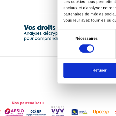
Les cookies nous permettent d
sociaux et d'analyser notre t
partenaires de médias sociaux
vous leur avez fournies ou qu'
Vos droits et l'actualité social
Sélection
Analyses, décryptages et conseils : chaque mo
pour comprendre vos droits et les enjeux so
Nécessaires
du
consentement
Refuser
Nos partenaires :