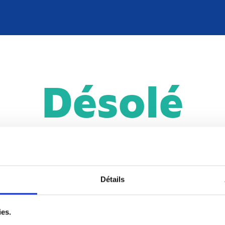
Désolé
contenu est réservé aux adhére
Détails
SE CONNECTER
ADHÉRER
ies.