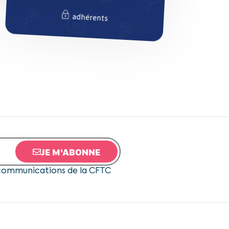
adhérents
adhérents
JE M'ABONNE
 communications de la CFTC