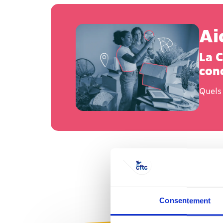
Ai
La C
cond
Quels 
Consentement