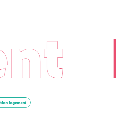
ent
ction logement