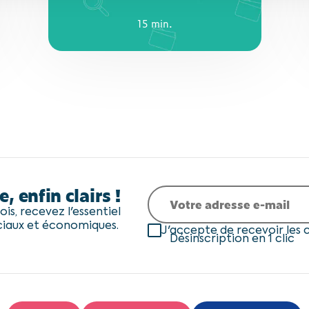
15 min.
15 min.
e, enfin clairs !
is, recevez l'essentiel
ciaux et économiques.
J'accepte de recevoir les
Désinscription en 1 clic