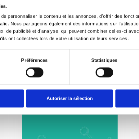
ies.
e personnaliser le contenu et les annonces, d'offrir des fonctio
rafic. Nous partageons également des informations sur l'utilisati
, de publicité et d'analyse, qui peuvent combiner celles-ci avec
Dossier
ils ont collectées lors de votre utilisation de leurs services.
Aides au logement de la
CAF
Préférences
Statistiques
La Caf (Caisse d’allocations familiales)
permet à de nombreuses familles de se
loger dans de bonnes conditions. Différentes
Dossier
aides de la CAF peuvent être demandées par
les foyers aux ressources modestes,
Aides au logement de la
notamment une aide personnelle au
CAF
Autoriser la sélection
logement versée mensuellement (APL, ALF
ou ALS). Voici le détail des dispositifs
mobilisables auprès de la Caf, selon les
situations.