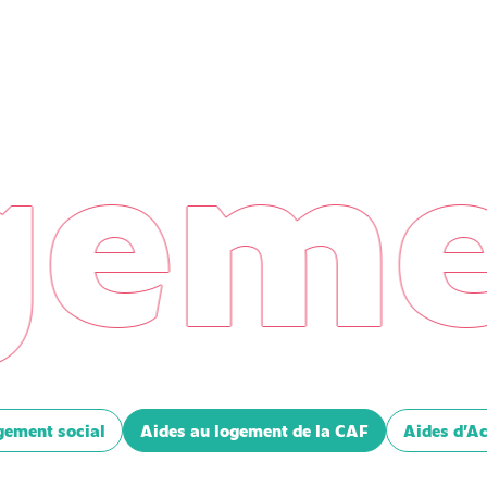
em
gement social
Aides au logement de la CAF
Aides d’A