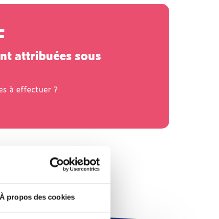
F
nt attribuées sous
s à effectuer ?
À propos des cookies