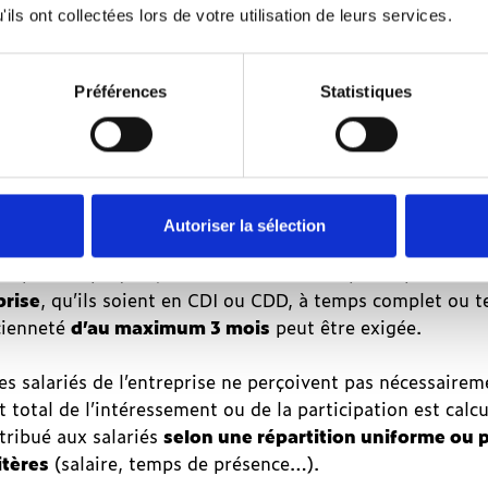
!
ils ont collectées lors de votre utilisation de leurs services.
e obligatoire de la participation ne peut plus être retard
Préférences
Statistiques
ressement préexistant.
intéressement et prime 
ation : pour qui ? pour qu
Autoriser la sélection
ce par l’employeur, l’intéressement et la participation b
prise
, qu’ils soient en
CDI
ou
CDD
, à temps complet ou t
cienneté
d’au maximum 3 mois
peut être exigée.
es salariés de l’entreprise ne perçoivent pas nécessaire
total de l’intéressement ou de la participation est calc
stribué aux salariés
selon une répartition uniforme ou 
itères
(salaire, temps de présence…).