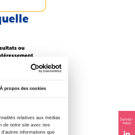
quelle
sultats ou
intéressement
’exploitation,
facultative
.
istribuer une
À propos des cookies
ion
représente alors
ment à
 moins 50 salariés
utres entreprises,
nnalités relatives aux médias
Suivez-
nous
on de notre site avec nos
 d'autres informations que