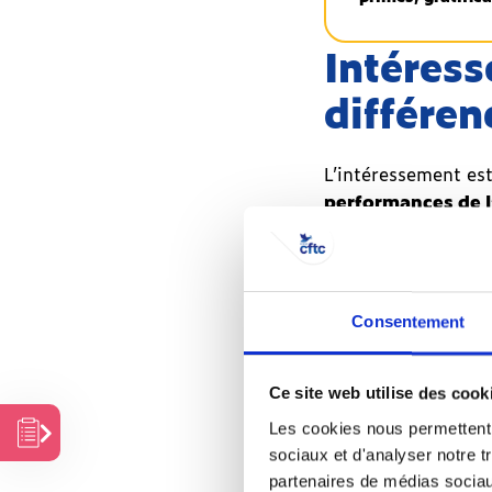
Intéress
différen
L’intéressement est
C’est
performances de l
quoi
peuvent être conditi
l’épargne
objectifs atteints…
salariale
?
La participation es
Consentement
Intéressement
partie des bénéfic
et
une quote-part des 
participation
l’intéressement, la
Ce site web utilise des cook
:
(dès lors que ce se
quelle
Les cookies nous permettent d
sa mise en place re
différence
sociaux et d'analyser notre t
?
partenaires de médias sociaux