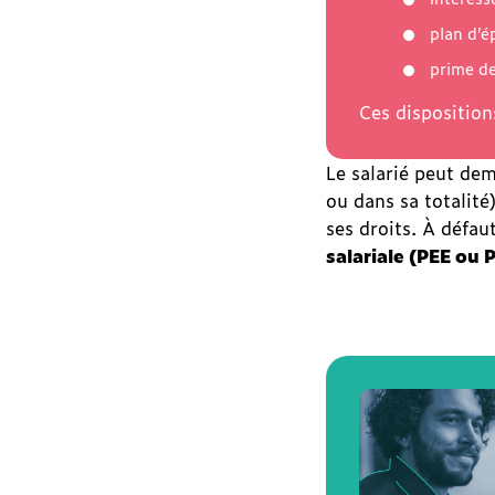
s’adresser
plan d’é
?
prime de
Ces disposition
Le salarié peut de
ou dans sa totalité
ses droits. À défa
salariale (PEE ou 