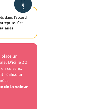
sés dans l’accord
entreprise. Ces
salariés
.
n place un
le. D’ici le 30
 en ce sens.
nt réalisé un
nnées
e de la valeur