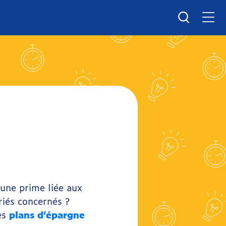
Men
Recherche
une prime liée aux
riés concernés ?
es
plans d’épargne