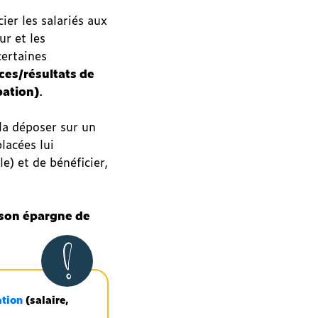
ier les salariés aux
ur et les
certaines
ces/résultats de
pation)
.
la déposer sur un
lacées lui
e) et de bénéficier,
 son épargne de
ation
(salaire,