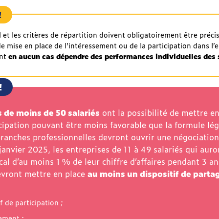
!
 et les critères de répartition doivent obligatoirement être préci
de mise en place de l’intéressement ou de la participation dans l’
ent
en aucun cas dépendre des performances individuelles des 
!
s de moins de 50 salariés
ont la possibilité de mettre e
cipation pouvant être moins favorable que la formule léga
branches professionnelles devront ouvrir une négociation
janvier 2025, les entreprises de 11 à 49 salariés qui auro
scal d’au moins 1 % de leur chiffre d’affaires pendant 3 a
evront mettre en place
au moins un dispositif de partag
f de participation ;
sement ;