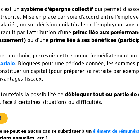
 c’est un
système d’épargne collectif
qui permet d’assoc
ntreprise. Mise en place par voie d’accord entre l’employe
alariés, ou sur décision unilatérale de l’employeur sous 
traduit par l’attribution d’une
prime liée aux performan
ressement)
ou d’une
prime liée à ses bénéfices (partici
elon son choix, percevoir cette somme immédiatement ou 
ariale
. Bloquées pour une période donnée, les sommes p
nstituer un capital (pour préparer sa retraite par exempl
avantages fiscaux.
 toutefois la possibilité de
débloquer tout ou partie de
, face à certaines situations ou difficultés.
!
le
ne peut en aucun cas se substituer à un
élément de rémunér
tions annuelles, etc.)
.