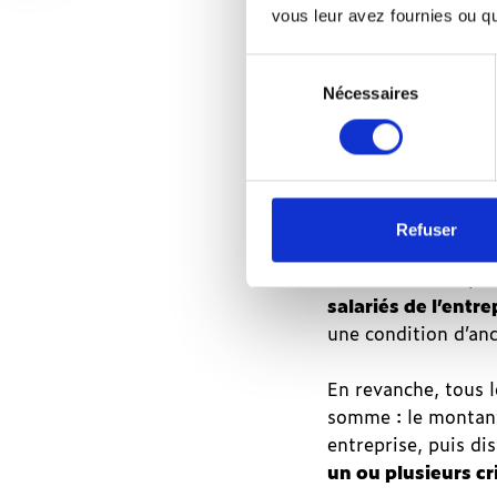
Nouveau 
vous leur avez fournies ou qu'
Prime
d’intéressement
La mise en plac
Sélection
et
Nécessaires
d’accord d’inté
du
prime
consentement
de
participation
Prime d’
:
particip
pour
qui
Refuser
?
pour
Une fois mis en pla
quoi
salariés de l’entre
?
une condition d’an
Plans
En revanche, tous l
d’épargne
salariale
somme : le montant 
:
entreprise, puis di
qu’est-
un ou plusieurs cr
ce