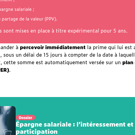
pargne salariale ;
 partage de la valeur (PPV).
s sont mises en place à titre expérimental pour 5 ans.
mander à
percevoir immédiatement
la prime qui lui est 
), sous un délai de 15 jours à compter de la date à laquell
ut, cette somme est automatiquement versée sur un
plan
PER)
.
Dossier
Épargne salariale : l’intéressement et 
participation