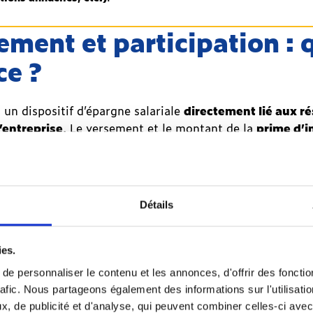
ement et participation : 
ce ?
 un dispositif d’épargne salariale
directement lié aux ré
’entreprise
. Le versement et le montant de la
prime d’
onnés à plusieurs critères : chiffre d’affaires, résultat d
 La mise en place de l’intéressement par l’employeur est
t un autre dispositif d’épargne salariale, consistant à
red
Détails
es de l’entreprise aux salariés
. La
prime de participat
bénéfices réalisés (à la clôture de l’exercice). Contraire
 participation est
obligatoire dans les entreprises d’au
ies.
uil est atteint pendant 5 années consécutives). Dans les a
e personnaliser le contenu et les annonces, d'offrir des fonctio
ste facultative.
rafic. Nous partageons également des informations sur l'utilisati
, de publicité et d'analyse, qui peuvent combiner celles-ci avec