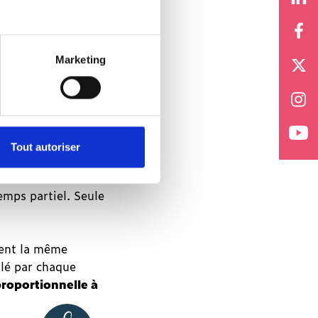
ée en cas
Marketing
de
oi ?
Tout autoriser
énéficient
à tous les
emps partiel. Seule
ment la même
ulé par chaque
proportionnelle à