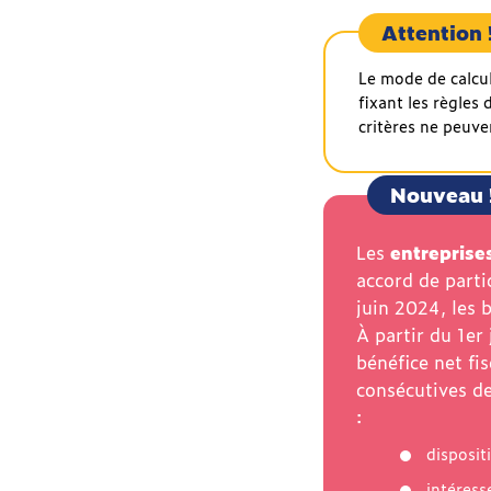
que
Attention 
le
PEE
Le mode de calcul
et
fixant les règles 
le
critères ne peuv
PER
?
Nouveau 
Déblocage
anticipé
de
Les
entreprise
l'épargne
accord de parti
salariale
juin 2024, les 
:
À partir du 1er 
dans
bénéfice net fi
quels
consécutives d
cas
:
?
dispositi
À
qui
intéres