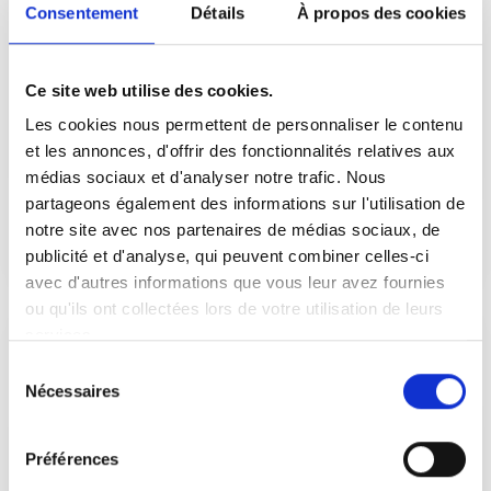
De quoi se compose précisément la
Consentement
Détails
À propos des cookies
3 min pour comprendre
rémunération ? Comment est-elle fixée ? Que
faire en cas de non-paiement par
Rémunération, salaires
l’employeur ?
et primes
Ce site web utilise des cookies.
Les cookies nous permettent de personnaliser le contenu
La rémunération du salarié comprend le
salaire de base, ainsi que d’autres éléments.
et les annonces, d'offrir des fonctionnalités relatives aux
De quoi se compose précisément la
médias sociaux et d'analyser notre trafic. Nous
rémunération ? Comment est-elle fixée ?...
partageons également des informations sur l'utilisation de
notre site avec nos partenaires de médias sociaux, de
3 min.
3 min.
publicité et d'analyse, qui peuvent combiner celles-ci
avec d'autres informations que vous leur avez fournies
ou qu'ils ont collectées lors de votre utilisation de leurs
services.
Sélection
Nécessaires
du
consentement
Dossier
Préférences
Rémunération du salarié