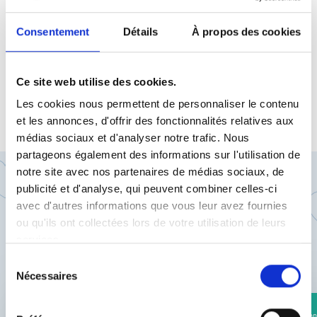
Consentement
Détails
À propos des cookies
Ce site web utilise des cookies.
Les cookies nous permettent de personnaliser le contenu
et les annonces, d'offrir des fonctionnalités relatives aux
médias sociaux et d'analyser notre trafic. Nous
partageons également des informations sur l'utilisation de
notre site avec nos partenaires de médias sociaux, de
Ces contenus
publicité et d'analyse, qui peuvent combiner celles-ci
avec d'autres informations que vous leur avez fournies
pourraient vous
ou qu'ils ont collectées lors de votre utilisation de leurs
intéresser
services.
Sélection
Nécessaires
du
consentement