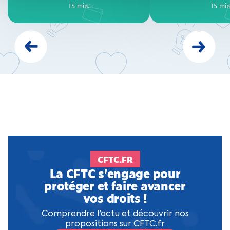
15 min.
15 min.
15 min
15 min
Prédécent
Suivant
CFTC.FR
La CFTC s’engage pour
protéger et faire avancer
vos droits !
Comprendre l'actu et découvrir nos
propositions sur CFTC.fr