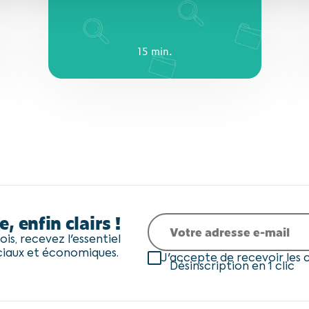
15 min.
15 min.
e, enfin clairs !
is, recevez l'essentiel
ciaux et économiques.
J'accepte de recevoir les
Désinscription en 1 clic