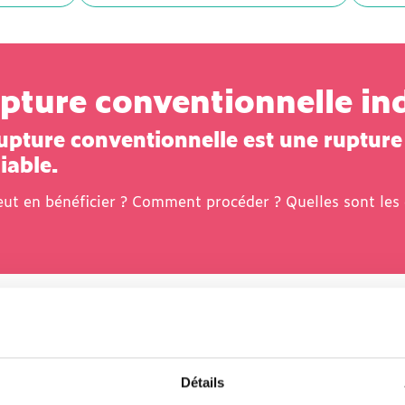
pture conventionnelle ind
upture conventionnelle est une rupture 
iable.
eut en bénéficier ? Comment procéder ? Quelles sont les 
3
contenus
Détails