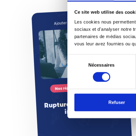
Ce site web utilise des cook
Les cookies nous permettent d
sociaux et d'analyser notre t
partenaires de médias sociaux
Nos réponses à vos questions
vous leur avez fournies ou qu'
Rupture conventionnelle
Sélection
individuelle
Nécessaires
du
consentement
La rupture conventionnelle permet à un
salarié de quitter son travail d’un commun
accord avec l’employeur. La CFTC répond à
vos questions sur les conditions de départ et
Nos réponses à vos questions
le respect de la procédure.
Rupture conventionnelle
Refuser
individuelle