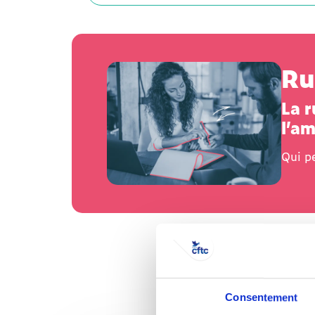
Ru
La r
l’am
Qui p
Consentement