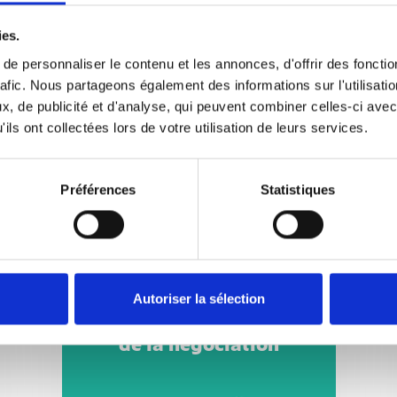
ies.
e personnaliser le contenu et les annonces, d'offrir des fonctio
rafic. Nous partageons également des informations sur l'utilisati
, de publicité et d'analyse, qui peuvent combiner celles-ci avec
ils ont collectées lors de votre utilisation de leurs services.
Dossier
Rupture conventionnelle
individuelle : les étapes
Préférences
Statistiques
de la négociation
Si les conditions de la rupture
Dossier
conventionnelle sont fixées librement par
l’employeur et le salarié, la loi impose
toutefois des étapes précises : leur respect
Rupture conventionnelle
Autoriser la sélection
conditionne la validité de la procédure.
individuelle : les étapes
de la négociation