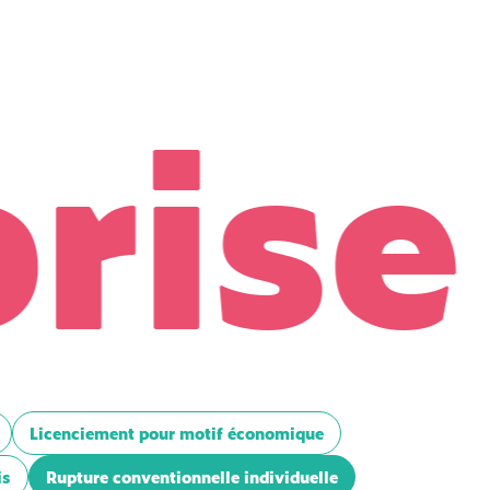
ise
D
Licenciement pour motif économique
is
Rupture conventionnelle individuelle