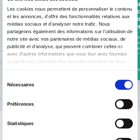
Risq
des salariés : on parle
psychosociaux.
Risques
psychosoc
Les cookies nous permettent de personnaliser le contenu
psychosociaux (RPS).
psychosociaux (RPS)
différents facteur
travail : 
et les annonces, d'offrir des fonctionnalités relatives aux
psychosociaux au tr
majeur de p
médias sociaux et d'analyser notre trafic. Nous
mieux prévenir leurs 
Gestion du stress au travail,
partageons également des informations sur l'utilisation de
la santé comme les tr
symptômes du burn-out, prévention du
Une situation de trav
(épuisement professio
harcèlement moral, obligations de
notre site avec nos partenaires de médias sociaux, de
nuire à la santé phy
anxiété etc.) ou 
l’employeur… La...
publicité et d'analyse, qui peuvent combiner celles-ci
des salariés : on parle
cardiovascul
psychosoci
avec d'autres informations que vous leur avez fournies
ou qu'ils ont collectées lors de votre utilisation de leurs
adhérents
adhérents
services.
15 min
15 min
Sélection
Nécessaires
du
consentement
Prédécent
Suivant
Préférences
Statistiques