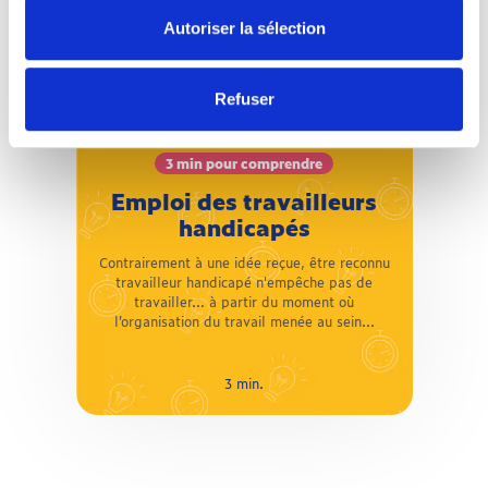
3 min pour comprendre
Autoriser la sélection
Emploi des travailleurs
handicapés
Refuser
Contrairement à une idée reçue, être reconnu
travailleur handicapé n'empêche pas de
travailler… à partir du moment où
3 min pour comprendre
l’organisation du travail menée au sein de
l’entreprise tient compte du handicap et met
Emploi des travailleurs
en place les aménagements de poste et les
handicapés
compensations nécessaires au maintien dans
l’emploi.
Contrairement à une idée reçue, être reconnu
travailleur handicapé n'empêche pas de
travailler… à partir du moment où
l’organisation du travail menée au sein...
3 min.
3 min.