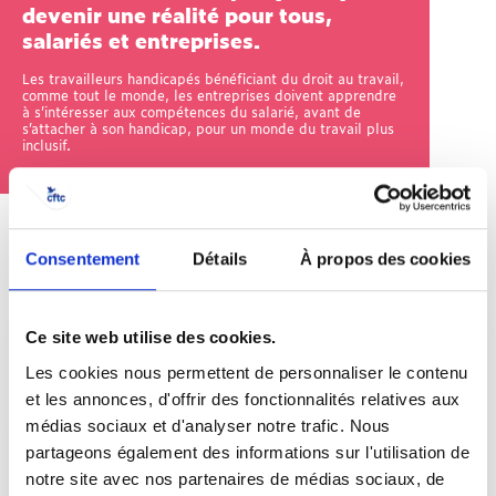
devenir une réalité pour tous,
salariés et entreprises.
Les travailleurs handicapés bénéficiant du droit au travail,
comme tout le monde, les entreprises doivent apprendre
à s’intéresser aux compétences du salarié, avant de
s’attacher à son handicap, pour un monde du travail plus
inclusif.
2
contenus
Consentement
Détails
À propos des cookies
Ce site web utilise des cookies.
Les cookies nous permettent de personnaliser le contenu
et les annonces, d'offrir des fonctionnalités relatives aux
médias sociaux et d'analyser notre trafic. Nous
Nos réponses à vos questions
partageons également des informations sur l'utilisation de
Emploi des travailleurs
notre site avec nos partenaires de médias sociaux, de