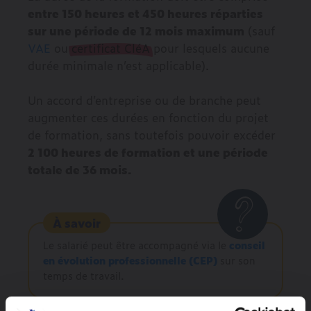
entre 150 heures et 450 heures réparties
sur une période de 12 mois maximum
(sauf
VAE
ou
certificat CléA
pour lesquels aucune
durée minimale n’est applicable).
Un accord d’entreprise ou de branche peut
augmenter ces durées en fonction du projet
de formation, sans toutefois pouvoir excéder
2 100 heures de formation et une période
totale de 36 mois.
À savoir
Le salarié peut être accompagné via le
conseil
en évolution professionnelle (CEP)
sur son
temps de travail.
Quelles sont ses