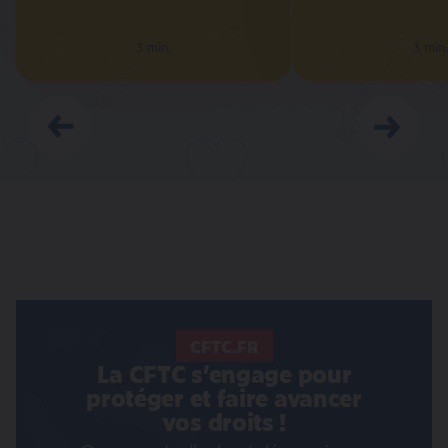
3 min.
3 min.
3 min
3 min
Prédécent
Suivant
CFTC.FR
La CFTC s’engage pour
protéger et faire avancer
vos droits !