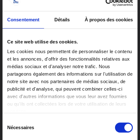
modalités de mise en
œuvre ?
Consentement
Détails
À propos des cookies
Période de reconversion interne
Ce site web utilise des cookies.
Les cookies nous permettent de personnaliser le contenu
Les périodes de reconversion interne à
et les annonces, d'offrir des fonctionnalités relatives aux
l’entreprise font l’objet
d’un accord écrit
médias sociaux et d'analyser notre trafic. Nous
entre le salarié et l’employeur
, qui doit
partageons également des informations sur l'utilisation de
prévoir les modalités d’organisation et la
notre site avec nos partenaires de médias sociaux, de
durée de la formation.
publicité et d'analyse, qui peuvent combiner celles-ci
avec d'autres informations que vous leur avez fournies
Période de reconversion externe
ou qu'ils ont collectées lors de votre utilisation de leurs
Vos droits et l'actualité
services.
sociale, enfin clairs !
L’employeur qui souhaite mettre en place une
Sélection
période de reconversion externe à l’entreprise
Analyses, décryptages et conseils : chaque mois,
Nécessaires
du
doit suivre une procédure précise, qui diffère
recevez l'essentiel pour comprendre vos droits
consentement
et les enjeux sociaux et économiques.