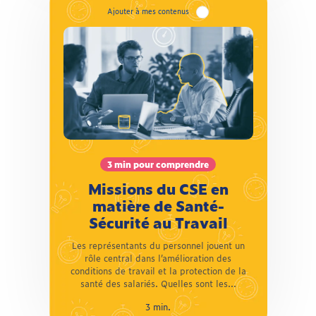
3 min pour comprendre
Missions du CSE en
matière de Santé-
Sécurité au Travail
Les représentants du personnel jouent un
rôle central dans l’amélioration des
3 min pour comprendre
conditions de travail et la protection de la
santé des salariés. Quelles sont les missions
Missions du CSE en
santé-sécurité du CSE ? Comment participe-
matière de Santé-
t-il, aux côtés de l’employeur, à la
Sécurité au Travail
prévention des risques professionnels ? On
vous explique l’essentiel !
Les représentants du personnel jouent un
rôle central dans l’amélioration des
conditions de travail et la protection de la
santé des salariés. Quelles sont les...
3 min.
3 min.