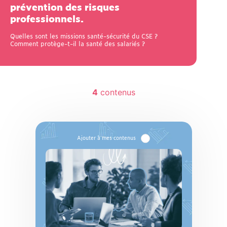
prévention des risques
professionnels.
Quelles sont les missions santé-sécurité du CSE ?
Comment protège-t-il la santé des salariés ?
4
contenus
Infographie
Missions santé-sécurité
du CSE
Le CSE est chargé de la promotion de la